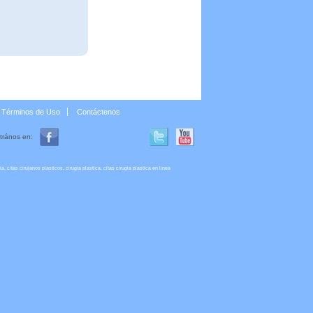
Términos de Uso
Contáctenos
trános en:
 citas cirujanos plasticos, cirugia plastica, citas cirugia plastica en linea