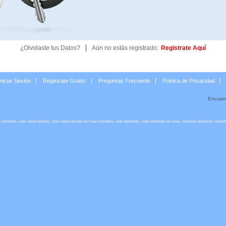
|
¿Olvidaste tus Datos?
Aún no estás registrado:
Registrate Aquí
Iniciar Sesión
Registrate Gratis!
Preguntas Frecuents
Política de Privacidad
Encuen
lombia, citas especialistas, citas especialistas en linea colombia, citas dentistas, citas dentistas en linea, cirujanos plasticos colombia,